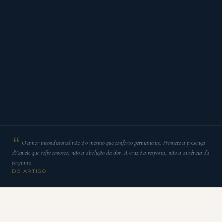
O amor incondicional não é o mesmo que conforto permanente. Promete a presença
d'Aquele que sofre conosco, não a abolição da dor. A cruz é a resposta, não a ausência da
pergunta.
DO ARTIGO