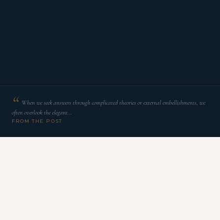
When we seek answers through complicated theories or external embellishments, we
often overlook the elegant…
FROM THE POST