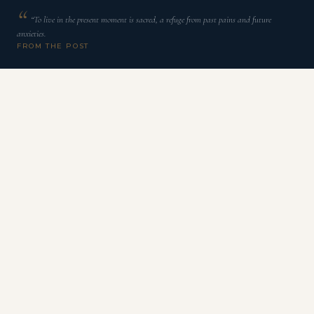
“To live in the present moment is sacred, a refuge from past pains and future
anxieties.
FROM THE POST
H
á momentos na vida em que algo dentro