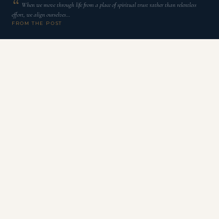
When we move through life from a place of spiritual trust rather than relentless
effort, we align ourselves…
FROM THE POST
N
a semana passada, continuamos a jornada