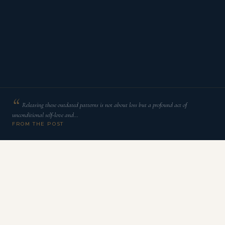
Releasing these outdated patterns is not about loss but a profound act of
unconditional self-love and…
FROM THE POST