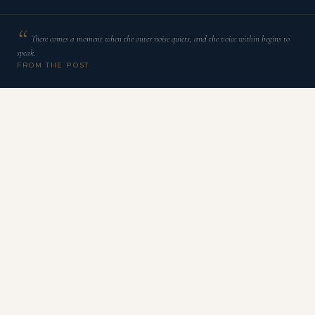
There comes a moment when the outer noise quiets, and the voice within begins to
speak.
FROM THE POST