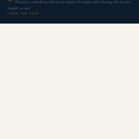
“The path to embodying who we are meant to be begins with releasing who we once
thought we were.
FROM THE POST
H
á momentos na vida em que algo dentro