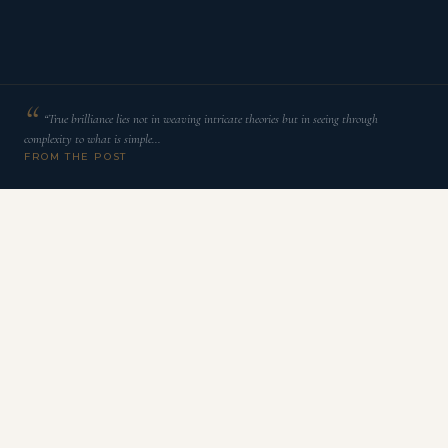
“True brilliance lies not in weaving intricate theories but in seeing through
complexity to what is simple…
FROM THE POST