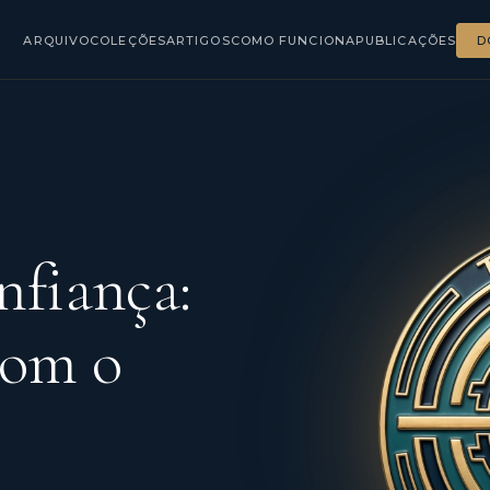
ARQUIVO
COLEÇÕES
ARTIGOS
COMO FUNCIONA
PUBLICAÇÕES
D
nfiança:
com o