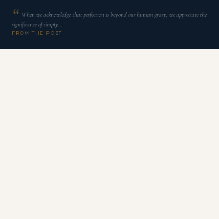
When we acknowledge that perfection is beyond our human grasp, we appreciate the
significance of simply…
FROM THE POST
N
a semana passada, continuamos a jornada