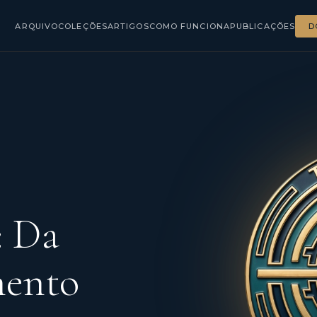
ARQUIVO
COLEÇÕES
ARTIGOS
COMO FUNCIONA
PUBLICAÇÕES
D
: Da
mento