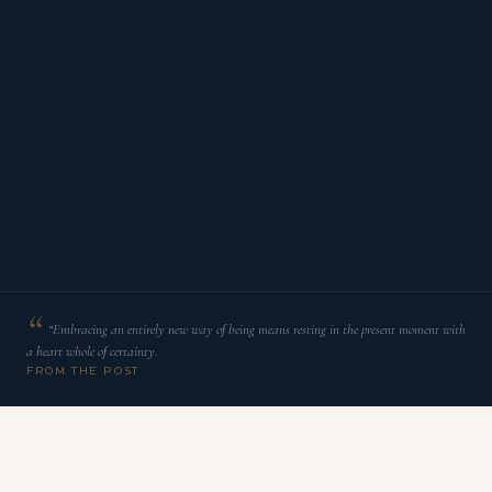
“Embracing an entirely new way of being means resting in the present moment with
a heart whole of certainty.
FROM THE POST