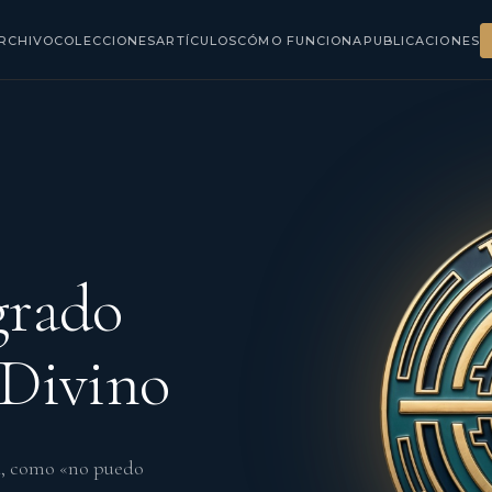
RCHIVO
COLECCIONES
ARTÍCULOS
CÓMO FUNCIONA
PUBLICACIONES
grado
 Divino
a, como «no puedo