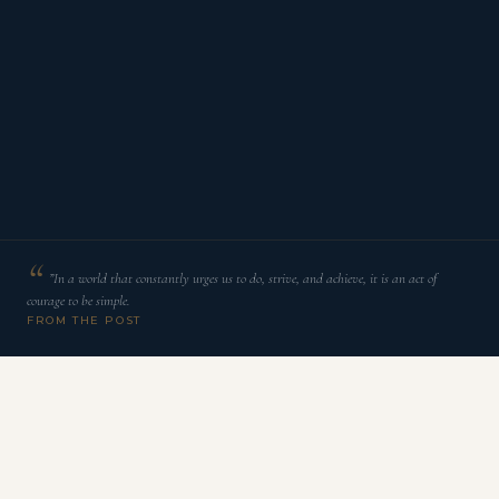
”In a world that constantly urges us to do, strive, and achieve, it is an act of
courage to be simple.
FROM THE POST