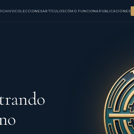
RCHIVO
COLECCIONES
ARTÍCULOS
CÓMO FUNCIONA
PUBLICACIONES
ntrando
ino