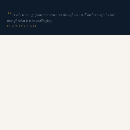
“God’s most significant tests come not through the small and manageable but
through what is most challenging…
FROM THE POST