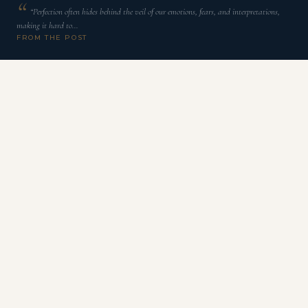
“Perfection often hides behind the veil of our emotions, fears, and interpretations,
making it hard to…
FROM THE POST
H
á momentos na vida em que algo dentro