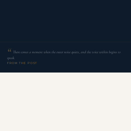
There comes a moment when the outer noise quiets, and the voice within begins to
speak.
FROM THE POST