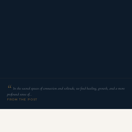
In the sacred spaces of connection and solitude, we find healing, growth, and a more
profound sense of…
FROM THE POST