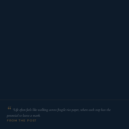
“Life often feels like walking across fragile rice paper, where each step has the
potential to leave a mark.
FROM THE POST