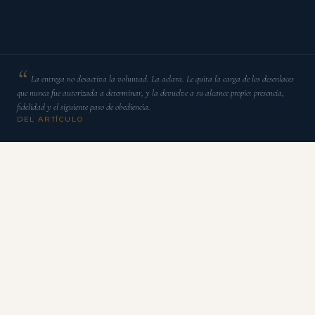
La entrega no desactiva la voluntad. La aclara. Le quita la carga de los desenlaces
que nunca fue autorizada a determinar, y la devuelve a su alcance propio: presencia,
fidelidad y el siguiente paso de obediencia.
DEL ARTÍCULO
S
oltar y dejar a Dios es una de las frases más
repetidas del vocabulario espiritual
contemporáneo, y se ha vuelto tan familiar que su
peso se ha desgastado. La decimos a un amigo en
dificultad. La pegamos en una pared. La respiramos antes
de dormir cuando la mente no se detiene. Y sin embargo,